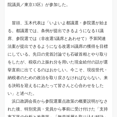
院議員／東京13区）が参加した。
冒頭、玉木代表は「いよいよ都議選・参院選が始ま
る。都議選では、条例が提出できるようになる11議
席、参院選では（非改選5議席とあわせて）予算関連
法案が提出できるようになる改選16議席の獲得を目標
にしている。先日の党首討論でも石破首相とやり取り
をしたが、税収の上振れ分を用いた現金給付の話が選
挙直前に出てくるのはおかしい。今こそ、現役世代・
納税者のための政治を取り戻さなければならない。来
る決戦を迎えるにあたって皆さんと心合わせをした
い」と述べた。
浜口政調会長から参院選重点政策の概要説明がなさ
れた後、特別党員・党員から事前に受け付けた「支持
率下落の分析と改善策」「無党派層を取り込む秘訣」