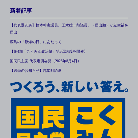
新着記事
【代表選2026】橋本幹彦議員、玉木雄一郎議員、（届出順）が立候補を
届出
広島の「原爆の日」にあたって
【第4期「こくみん政治塾」第3回講義を開催】
国民民主党 代表定例会見（2026年8月4日）
【選挙のお知らせ】越知町議選