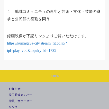
１ 地域コミュニティの再生と芸術・文化・芸能の継
承と公民館の役割を問う
録画映像が下記リンクよりご覧いただけます。
https://kumagaya-city.stream.jfit.co.jp/?
tpl=play_vod&inquiry_id=1735
お知らせ
埼玉県連メンバー
党員・サポーター
リンク