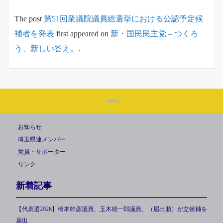
The post
第51回衆議院議員総選挙における公認予定候
補者を発表
first appeared on
新・国民民主党 – つくろ
う、新しい答え。
.
お知らせ
埼玉県連メンバー
党員・サポーター
リンク
新着記事
【代表選2026】橋本幹彦議員、玉木雄一郎議員、（届出順）が立候補を
届出