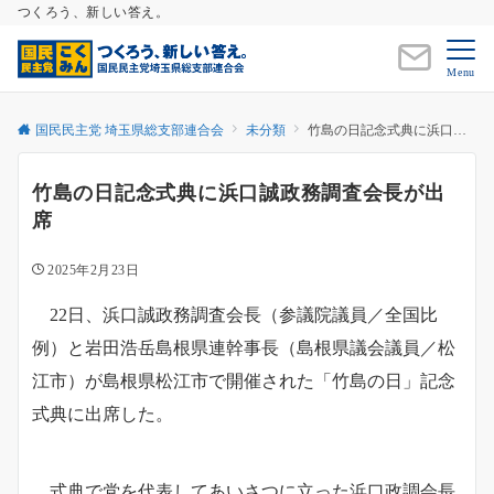
つくろう、新しい答え。
Menu
国民民主党 埼玉県総支部連合会
未分類
竹島の日記念式典に浜口誠政務調査会長が出席
竹島の日記念式典に浜口誠政務調査会長が出
席
2025年2月23日
22日、浜口誠政務調査会長（参議院議員／全国比
例）と岩田浩岳島根県連幹事長（島根県議会議員／松
江市）が島根県松江市で開催された「竹島の日」記念
式典に出席した。
式典で党を代表してあいさつに立った浜口政調会長