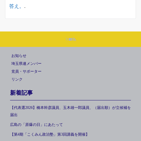
答え。
.
お知らせ
埼玉県連メンバー
党員・サポーター
リンク
新着記事
【代表選2026】橋本幹彦議員、玉木雄一郎議員、（届出順）が立候補を
届出
広島の「原爆の日」にあたって
【第4期「こくみん政治塾」第3回講義を開催】