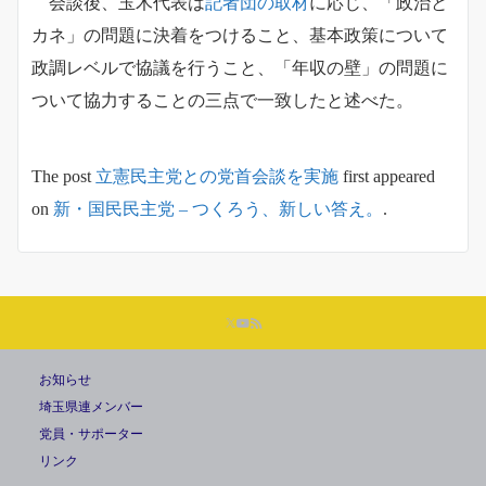
会談後、玉木代表は
記者団の取材
に応じ、「政治と
カネ」の問題に決着をつけること、基本政策について
政調レベルで協議を行うこと、「年収の壁」の問題に
ついて協力することの三点で一致したと述べた。
The post
立憲民主党との党首会談を実施
first appeared
on
新・国民民主党 – つくろう、新しい答え。
.
お知らせ
埼玉県連メンバー
党員・サポーター
リンク