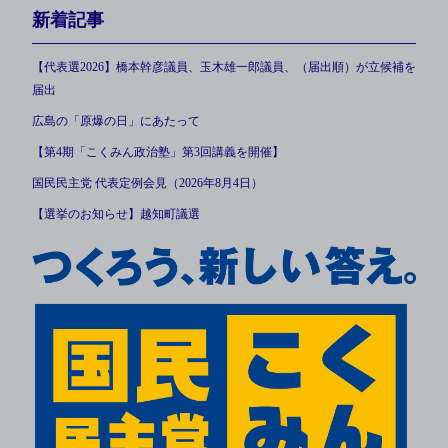
新着記事
【代表選2026】橋本幹彦議員、玉木雄一郎議員、（届出順）が立候補を
届出
広島の「原爆の日」にあたって
【第4期「こくみん政治塾」第3回講義を開催】
国民民主党 代表定例会見（2026年8月4日）
【選挙のお知らせ】越知町議選