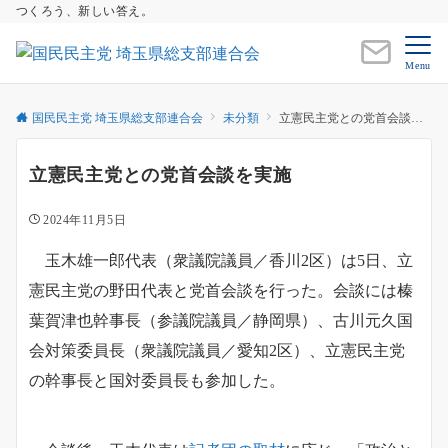
つくろう、新しい答え。
Menu
国民民主党 埼玉県総支部連合会
未分類
立憲民主党との党首会談を実施
立憲民主党との党首会談を実施
2024年11月5日
玉木雄一郎代表（衆議院議員／香川2区）は5日、立
憲民主党の野田代表と党首会談を行った。会談には榛
葉賀津也幹事長（参議院議員／静岡県）、古川元久国
会対策委員長（衆議院議員／愛知2区）、立憲民主党
の幹事長と国対委員長も参加した。