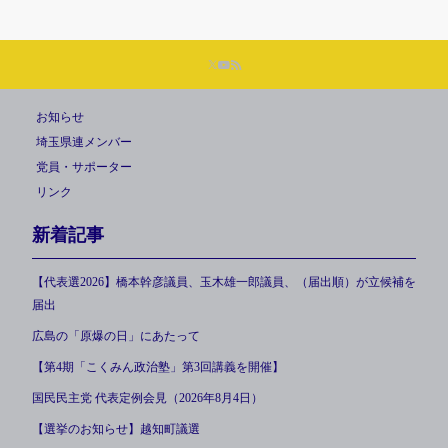
お知らせ
埼玉県連メンバー
党員・サポーター
リンク
新着記事
【代表選2026】橋本幹彦議員、玉木雄一郎議員、（届出順）が立候補を
届出
広島の「原爆の日」にあたって
【第4期「こくみん政治塾」第3回講義を開催】
国民民主党 代表定例会見（2026年8月4日）
【選挙のお知らせ】越知町議選