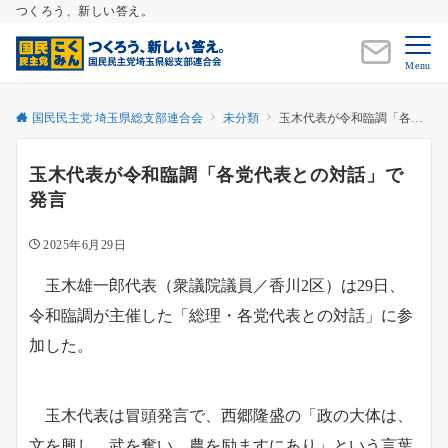
つくろう、新しい答え。
Menu
国民民主党 埼玉県総支部連合会
未分類
玉木代表が令和臨調「各党代表との対話」で発言
玉木代表が令和臨調「各党代表との対話」で
発言
2025年6月29日
玉木雄一郎代表（衆議院議員／香川2区）は29日、
令和臨調が主催した「総理・各党代表との対話」に参
加した。
玉木代表は冒頭発言で、西郷隆盛の「政の大体は、
文を興し、武を奮い、農を励ますにあり」という言葉