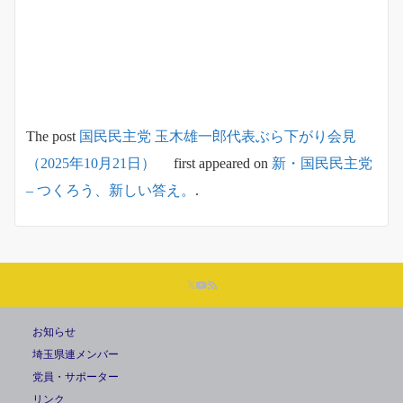
The post
国民民主党 玉木雄一郎代表ぶら下がり会見
（2025年10月21日）
first appeared on
新・国民民主党
– つくろう、新しい答え。
.
お知らせ
埼玉県連メンバー
党員・サポーター
リンク