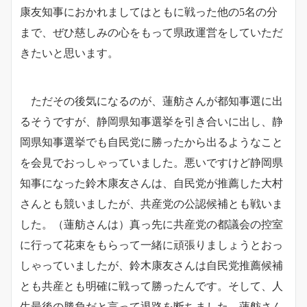
康友知事におかれましてはともに戦った他の5名の分
まで、ぜひ慈しみの心をもって県政運営をしていただ
きたいと思います。
ただその後気になるのが、蓮舫さんが都知事選に出
るそうですが、静岡県知事選挙を引き合いに出し、静
岡県知事選挙でも自民党に勝ったから出るようなこと
を会見でおっしゃっていました。悪いですけど静岡県
知事になった鈴木康友さんは、自民党が推薦した大村
さんとも競いましたが、共産党の公認候補とも戦いま
した。（蓮舫さんは）真っ先に共産党の都議会の控室
に行って花束をもらって一緒に頑張りましょうとおっ
しゃっていましたが、鈴木康友さんは自民党推薦候補
とも共産とも明確に戦って勝ったんです。そして、人
生最後の勝負だと言って退路を断ちました。蓮舫さん