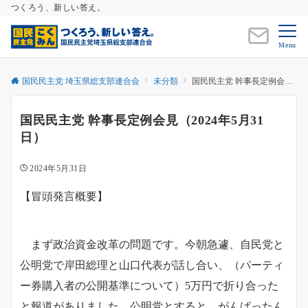
つくろう、新しい答え。
Menu
国民民主党 埼玉県総支部連合会
未分類
国民民主党 幹事長定例会見（2024年5月31日）
国民民主党 幹事長定例会見（2024年5月31
日）
2024年5月31日
【冒頭発言概要】
まず政治資金改革の問題です。今朝急遽、自民党と
公明党で岸田総理と山口代表が話し合い、（パーティ
ー券購入者の公開基準について）5万円で折り合った
と報道がありました。公明党とすると、がんばったん