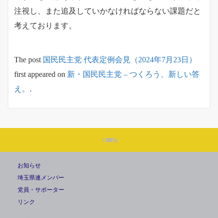
注視し、また追及していかなければならない課題だと
考えております。
The post
国民民主党 代表定例会見（2024年7月23日）
first appeared on
新・国民民主党 – つくろう、新しい答
え。
.
お知らせ
埼玉県連メンバー
党員・サポーター
リンク