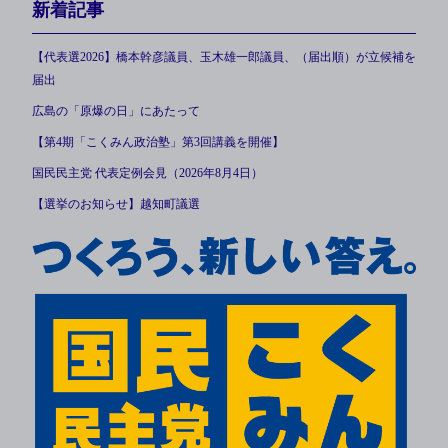
新着記事
【代表選2026】橋本幹彦議員、玉木雄一郎議員、（届出順）が立候補を
届出
広島の「原爆の日」にあたって
【第4期「こくみん政治塾」第3回講義を開催】
国民民主党 代表定例会見（2026年8月4日）
【選挙のお知らせ】越知町議選