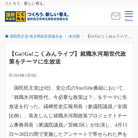
つくろう、新しい答え。
Menu
国民民主党 埼玉県総支部連合会
未分類
【Go!Go!こくみんライブ】就職氷河期世代政策をテーマに生放送
【Go!Go!こくみんライブ】就職氷河期世代政
策をテーマに生放送
2024年5月9日
国民民主党は9日、党公式のYouTube番組において、
「就職氷河期世代、今必要な政策は？」をテーマに生
放送を行った。礒﨑哲史広報局長（参議院議員／全国
比例）、長友しんじ就職氷河期政策プロジェクトチー
ム事務局長（衆議院議員／宮崎2区）が出演し、4月15
日〜28日の間で実施したアンケートで寄せられた声を