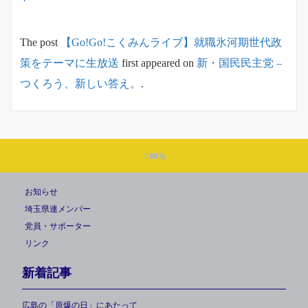
The post
【Go!Go!こくみんライブ】就職氷河期世代政
策をテーマに生放送
first appeared on
新・国民民主党 –
つくろう、新しい答え。
.
お知らせ
埼玉県連メンバー
党員・サポーター
リンク
新着記事
広島の「原爆の日」にあたって