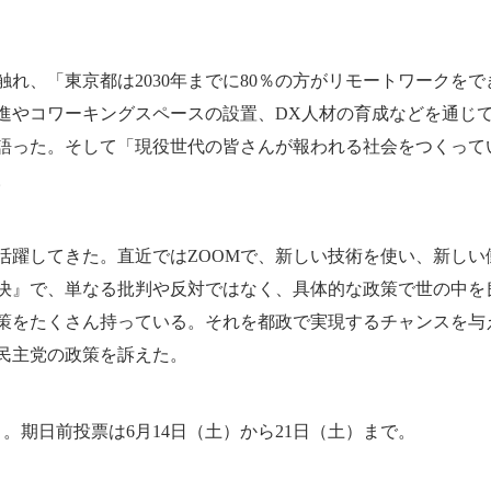
れ、「東京都は2030年までに80％の方がリモートワークを
推進やコワーキングスペースの設置、DX人材の育成などを通じ
語った。そして「現役世代の皆さんが報われる社会をつくって
。
躍してきた。直近ではZOOMで、新しい技術を使い、新しい
決』で、単なる批判や反対ではなく、具体的な政策で世の中を
策をたくさん持っている。それを都政で実現するチャンスを与
民主党の政策を訴えた。
。期日前投票は6月14日（土）から21日（土）まで。