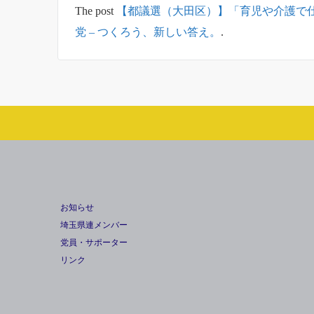
The post
【都議選（大田区）】「育児や介護で
党 – つくろう、新しい答え。
.
お知らせ
埼玉県連メンバー
党員・サポーター
リンク