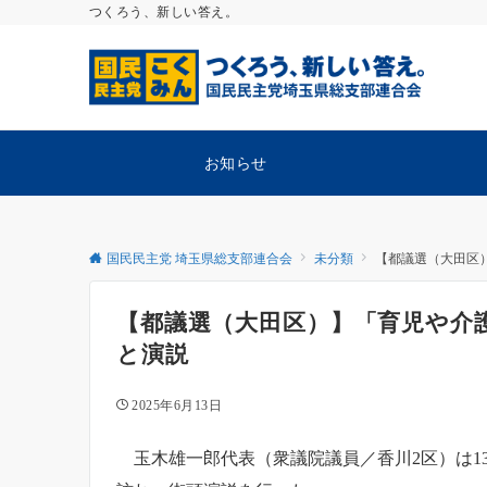
つくろう、新しい答え。
お知らせ
国民民主党 埼玉県総支部連合会
未分類
【都議選（大田区
【都議選（大田区）】「育児や介
と演説
2025年6月13日
玉木雄一郎代表（衆議院議員／香川2区）は1