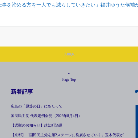
仕事を諦める方を一人でも減らしていきたい」福井ゆうた候補
Page Top
新着記事
広島の「原爆の日」にあたって
国民民主党 代表定例会見（2026年8月4日）
【選挙のお知らせ】越知町議選
【京都】「国民民主党を第2ステージに発展させていく」玉木代表が