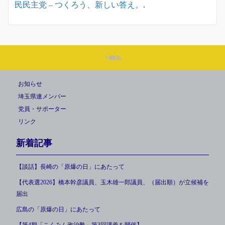
民民主党 – つくろう、新しい答え。
.
お知らせ
埼玉県連メンバー
党員・サポーター
リンク
新着記事
【談話】長崎の「原爆の日」にあたって
【代表選2026】橋本幹彦議員、玉木雄一郎議員、（届出順）が立候補を
届出
広島の「原爆の日」にあたって