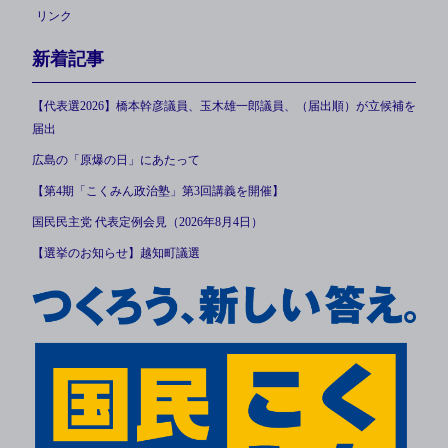
リンク
新着記事
【代表選2026】橋本幹彦議員、玉木雄一郎議員、（届出順）が立候補を
届出
広島の「原爆の日」にあたって
【第4期「こくみん政治塾」第3回講義を開催】
国民民主党 代表定例会見（2026年8月4日）
【選挙のお知らせ】越知町議選