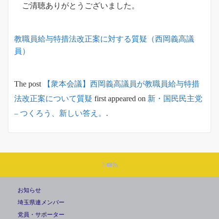
ご清聴ありがとうございました。
教職員給与特措法改正案に対する質疑（西岡義高議
員）
The post
【衆本会議】西岡義高議員が教職員給与特措
法改正案について質疑
first appeared on
新・国民民主党
– つくろう、新しい答え。
.
お知らせ
埼玉県連メンバー
党員・サポーター