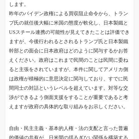
します。
昨年のバイデン政権による買収阻止命令から、トラン
プ氏の就任後大幅に米国の態度が軟化し、日本製鐵と
USスチール連携の可能性が見えてきたことは評価でき
ますが、
今後行われるとされるトランプ氏と日本製鐵
幹部との面会に日本政府はどのように関与するかお答
えください。
政府はこれまで民間のことは民間に委ね
ると主張をされていますが、本件に関してアメリカ側
は政権が積極的に意思決定に関与しており、すでに民
間同士の対話というレベルを超えています。対等な交
渉ができるよう側面支援をすることが重要であると考
えますが政府の具体的な取り組みをお示しください。
自由・民主主義・基本的人権・法の支配と言った普遍
的価値の共有が、日米間の揺るぎない関係を構築する