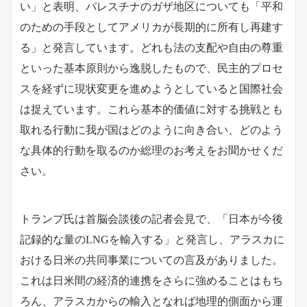
い」と表明、パレスチナのガザ地区についても「平和
のための手段としてアメリカが長期的に所有し再建す
る」と発言しています。どれも法の支配や自由の尊重
といった基本原則から逸脱したもので、民主的プロセ
スを経ずに現状変更を進めようとしていると国際社会
は捉えています。
これら基本的価値に対する挑戦とも
取れる行動に我が国はどのように向き合い、どのよう
な具体的行動を取るのか総理のお考えをお聞かせくだ
さい。
トランプ氏は首脳会談後の記者会見で、「日本が今後
記録的な量のLNGを輸入する」と発言し、アラスカに
おける日米の共同事業についての言及がありました。
これは日米間の経済的連携をさらに強めることはもち
ろん、アラスカからの輸入となれば地理的側面から運