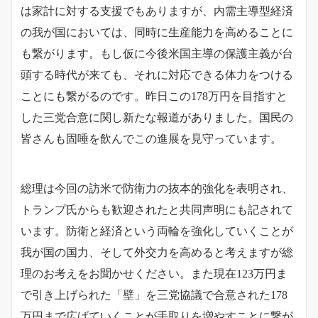
は家計に対する支援でもありますが、内需主導型経済
の我が国においては、同時に生産能力を高めることに
も繋がります。もし仮に今後米国主導の保護主義が台
頭する時代が来ても、それに対応できる体力をつける
ことにも繋がるのです。昨日この178万円を目指すと
した三党合意に関し新たな報道がありました。国民の
皆さんも固唾を飲んでこの進展を見守っています。
総理は今回の訪米で防衛力の抜本的強化を表明され、
トランプ氏からも歓迎されたと共同声明にも記されて
います。
防衛と経済という両輪を強化していくことが
我が国の国力、そして外交力を高めると考えますが総
理のお考えをお聞かせください。また現在123万円ま
で引き上げられた「壁」を三党協議で合意された178
万円まで広げていくことが手取りを増やすことに繋が