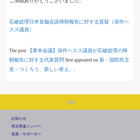
ご清聴ありがとうございました。
石破総理日米首脳会談帰朝報告に対する質疑（深作ヘ
スス議員）
The post
【衆本会議】深作ヘスス議員が石破総理の帰
朝報告に対する代表質問
first appeared on
新・国民民主
党 – つくろう、新しい答え。
.
お知らせ
埼玉県連メンバー
党員・サポーター