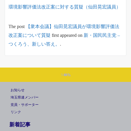
環境影響評価法改正案に対する質疑（仙田晃宏議員）
The post
【衆本会議】仙田晃宏議員が環境影響評価法
改正案について質疑
first appeared on
新・国民民主党 –
つくろう、新しい答え。
.
お知らせ
埼玉県連メンバー
党員・サポーター
リンク
新着記事