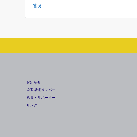
答え。
.
お知らせ
埼玉県連メンバー
党員・サポーター
リンク