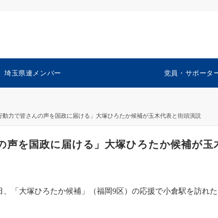
埼玉県連メンバー
党員・サポータ
行動力で皆さんの声を国政に届ける」大塚ひろたか候補が玉木代表と街頭演説
の声を国政に届ける」大塚ひろたか候補が玉
日、「大塚ひろたか候補」（福岡9区）の応援で小倉駅を訪れた