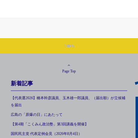
Page Top
新着記事
【代表選2026】橋本幹彦議員、玉木雄一郎議員、（届出順）が立候補
を届出
広島の「原爆の日」にあたって
【第4期「こくみん政治塾」第3回講義を開催】
国民民主党 代表定例会見（2026年8月4日）