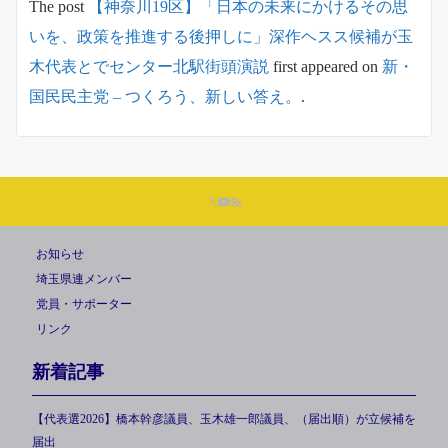
The post
【神奈川19区】「日本の未来にかけるその思
いを、政策を推進する後押しに」深作ヘスス候補が玉
木代表とでセンター北駅街頭演説
first appeared on
新・
国民民主党 – つくろう、新しい答え。
.
お知らせ
埼玉県連メンバー
党員・サポーター
リンク
新着記事
【代表選2026】橋本幹彦議員、玉木雄一郎議員、（届出順）が立候補を
届出