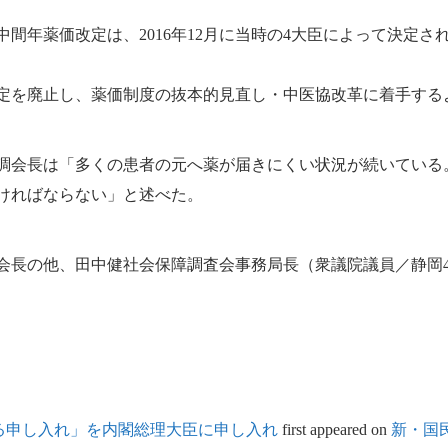
年薬価改定は、2016年12月に当時の4大臣によって決定さ
定を廃止し、薬価制度の抜本的見直し・中医協改革に着手する
会長は「多くの患者の元へ薬が届きにくい状況が続いている
ければならない」と述べた。
長の他、田中健社会保障調査会事務局長（衆議院議員／静岡
る申し入れ」を内閣総理大臣に申し入れ
first appeared on
新・国