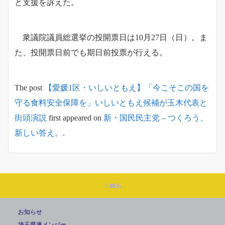
と支援を訴えた。
衆議院議員総選挙の投開票日は10月27日（日）。ま
た、投開票日前でも期日前投票が行える。
The post
【愛媛1区・いしいともえ】「今こそこの国を
守る食料安全保障を」いしいともえ候補が玉木代表と
街頭演説
first appeared on
新・国民民主党 – つくろう、
新しい答え。
.
お知らせ
埼玉県連メンバー