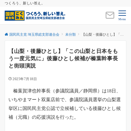
つくろう、新しい答え。
Menu
国民民主党 埼玉県総支部連合会
未分類
【山梨・後藤ひとし】「この山梨と日本をもう一度元気に」後藤ひとし候補が榛葉幹事長と街頭演説
【山梨・後藤ひとし】「この山梨と日本をも
う一度元気に」後藤ひとし候補が榛葉幹事長
と街頭演説
2025年7月18日
榛葉賀津也幹事長（参議院議員／静岡県）は18日、
いちやまマート双葉店前で、参議院議員選挙の山梨選
挙区に国民民主党公認で立候補している後藤ひとし候
補（元職）の応援演説を行った。