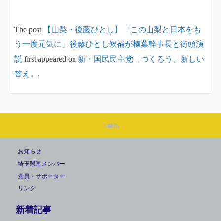
The post
【山梨・後藤ひとし】「この山梨と日本をも
う一度元気に」後藤ひとし候補が榛葉幹事長と街頭演
説
first appeared on
新・国民民主党 – つくろう、新しい
答え。
.
お知らせ
埼玉県連メンバー
党員・サポーター
リンク
新着記事