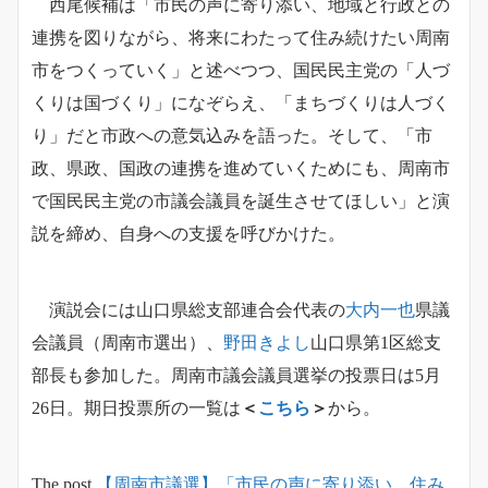
西尾候補は「市民の声に寄り添い、地域と行政との
連携を図りながら、将来にわたって住み続けたい周南
市をつくっていく」と述べつつ、国民民主党の「人づ
くりは国づくり」になぞらえ、「まちづくりは人づく
り」だと市政への意気込みを語った。そして、「市
政、県政、国政の連携を進めていくためにも、周南市
で国民民主党の市議会議員を誕生させてほしい」と演
説を締め、自身への支援を呼びかけた。
演説会には山口県総支部連合会代表の
大内一也
県議
会議員（周南市選出）、
野田きよし
山口県第1区総支
部長も参加した。周南市議会議員選挙の投票日は5月
26日。期日投票所の一覧は
＜
こちら
＞
から。
The post
【周南市議選】「市民の声に寄り添い、住み