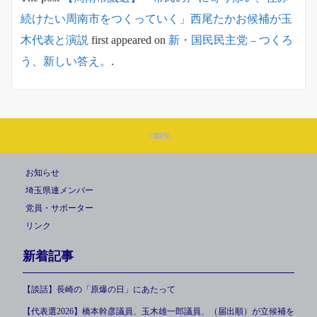
続けたい周南市をつくっていく」西尾たかお候補が玉
木代表と演説
first appeared on
新・国民民主党 – つくろ
う、新しい答え。
.
お知らせ
埼玉県連メンバー
党員・サポーター
リンク
新着記事
【談話】長崎の「原爆の日」にあたって
【代表選2026】橋本幹彦議員、玉木雄一郎議員、（届出順）が立候補を