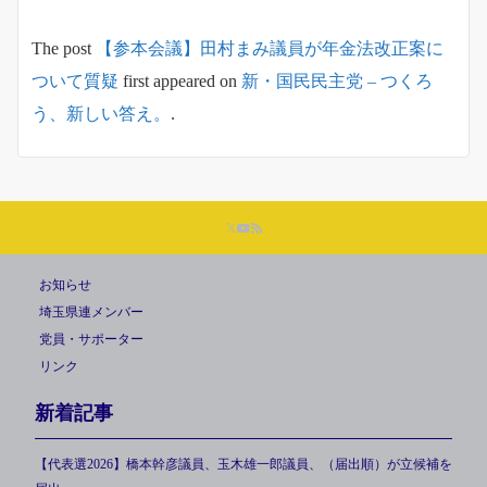
The post
【参本会議】田村まみ議員が年金法改正案に
ついて質疑
first appeared on
新・国民民主党 – つくろ
う、新しい答え。
.
お知らせ
埼玉県連メンバー
党員・サポーター
リンク
新着記事
【代表選2026】橋本幹彦議員、玉木雄一郎議員、（届出順）が立候補を