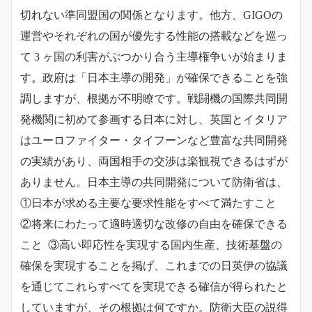
切れない準同盟国の関係となります。他方、GIGOの
運営やそれぞれの国が優先する性能の搭載などを巡っ
て 3 ヶ国の利害がぶつかり合う主導権争いが始まりま
す。政府は「日本主導の開発」が確保できることを強
調しますが、根拠が不明瞭です。戦闘機の国際共同開
発機関に初めて参画する日本に対し、英国とイタリア
はユーロファイター・タイフーンなど豊富な共同開発
の実績があり、両国相手の交渉は楽観視できるはずが
ありません。日本主導の共同開発について防衛省は、
①日本が求める主要な要求性能をすべて満たすこと
②将来にわたって適時適切な改修の自由を確保できる
こと ③高い即応性を実現する国内生産、技術基盤の
確保を実現することを掲げ、これまでの日英伊の協議
を通じてこれらすべてを実現できる確信が得られたと
していますが、その根拠は何ですか。防衛大臣の説得