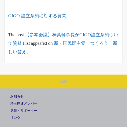
GIGO 設立条約に対する質問
The post
【参本会議】榛葉幹事長がGIGO設立条約つい
て質疑
first appeared on
新・国民民主党 – つくろう、新
しい答え。
.
お知らせ
埼玉県連メンバー
党員・サポーター
リンク