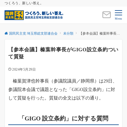
つくろう、新しい答え。
Menu
国民民主党 埼玉県総支部連合会
未分類
【参本会議】榛葉幹事長がGIGO設立条約ついて質疑
【参本会議】榛葉幹事長がGIGO設立条約つい
て質疑
2024年5月29日
榛葉賀津也幹事長（参議院議員／静岡県）は29日、
参議院本会議で議題となった「GIGO設立条約」に対
して質疑を行った。質疑の全文は以下の通り。
「GIGO 設立条約」に対する質問