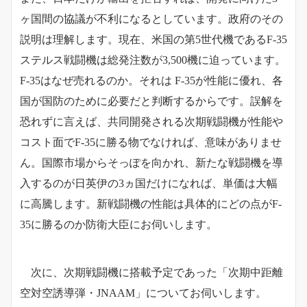
ヶ国間の協議が不利になるとしています。政府のその
説明は理解します。現在、米国の第5世代機であるF-35
ステルス戦闘機は総発注数が3,500機に迫っています。
F-35はなぜ売れるのか。それは F-35が性能に優れ、各
国が国防のために必要だと判断するからです。誤解を
恐れずに言えば、共同開発される次期戦闘機が性能や
コスト面でF-35に勝る物でなければ、意味がありませ
ん。国際市場からそっぽを向かれ、新たな戦闘機を導
入するのが日英伊の3ヵ国だけになれば、単価は大幅
に高騰します。新戦闘機の性能は具体的にどの点がF-
35に勝るのか防衛大臣にお伺いします。
次に、次期戦闘機に搭載予定であった「次期中距離
空対空誘導弾・JNAAM」についてお伺いします。