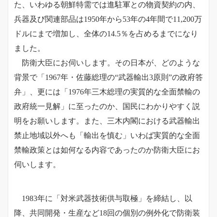
た、いわゆる朝鮮特需では進駐軍との物資契約の内、
兵器及び関連部品は1950年から53年の4年間で11,200万
ドルにまで増加し、全体の14.5％を占めるまでになり
ました。
防衛大臣にお伺いします。その日本が、どのような
背景で「1967年・佐藤総理の“武器輸出3原則”の政府答
弁」、更には「1976年三木総理の実質的な全面禁輸の
政府統一見解」に至ったのか、国民にわかりやすく説
明をお願いします。また、三木内閣における武器輸出
禁止地域以外へも「輸出を慎む」いわば実質的な全面
禁輸政策とは如何なる内容であったのか防衛大臣にお
伺いします。
1983年に「対米武器技術供与取極」を締結し、以
降、共同開発・生産など18回の個別の例外化で防衛装